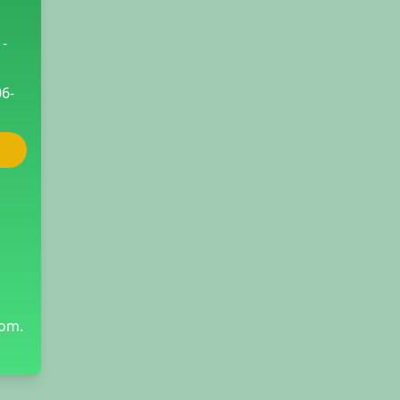
 -
6-
com.