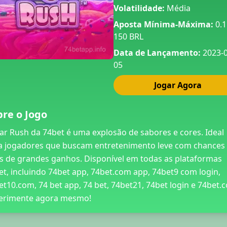
Volatilidade:
Média
Aposta Mínima-Máxima:
0.1
150 BRL
Data de Lançamento:
2023-0
05
Jogar Agora
bre o Jogo
ar Rush da 74bet é uma explosão de sabores e cores. Ideal
a jogadores que buscam entretenimento leve com chances
is de grandes ganhos. Disponível em todas as plataformas
et, incluindo 74bet app, 74bet.com app, 74bet9 com login,
et10.com, 74 bet app, 74 bet, 74bet21, 74bet login e 74bet.
erimente agora mesmo!