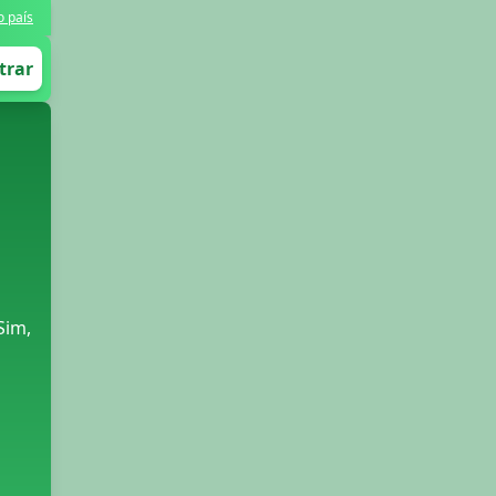
o país
trar
Sim,