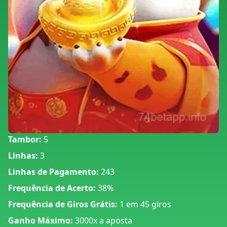
Tambor:
5
Linhas:
3
Linhas de Pagamento:
243
Frequência de Acerto:
38%
Frequência de Giros Grátis:
1 em 45 giros
Ganho Máximo:
3000x a aposta